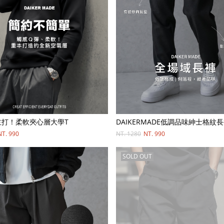
R主打！柔軟夾心層大學T
DAIKERMADE低調品味紳士格紋
NT. 990
NT. 1280
NT. 990
SOLD OUT