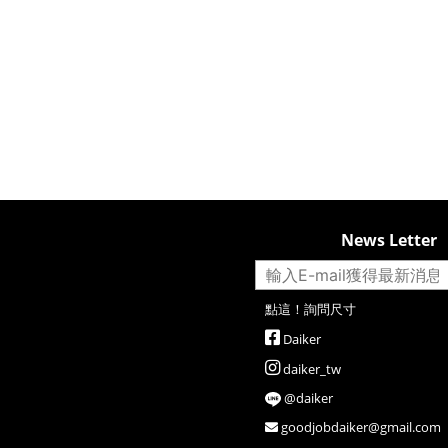
News Letter
點這！詢問尺寸
Daiker
daiker_tw
@daiker
goodjobdaiker@gmail.com