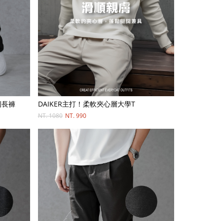
例長褲
DAIKER主打！柔軟夾心層大學T
NT. 1080
NT. 990