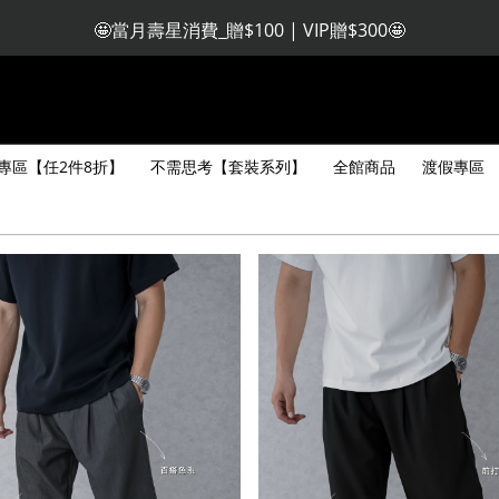
🤩當月壽星消費_贈$100 | VIP贈$300🤩
🧧 註冊會員收不到驗證碼，私訊LINE客服註冊🧧
專區【任2件8折】
不需思考【套裝系列】
全館商品
渡假專區