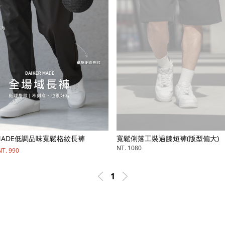
RMADE低調品味寬鬆格紋長褲
寬鬆俐落工裝過膝短褲(版型偏大)
NT. 1080
NT. 990
1