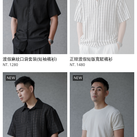
渡假麻紋口袋套裝(短袖襯衫)
正韓渡假短版寬鬆襯衫
NT. 1280
NT. 1480
NEW
NEW