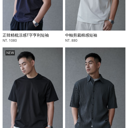
中軸剪裁棉感短袖
正韓精梳涼感T字亨利短袖
NT. 880
NT. 1080
NEW