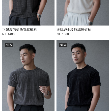
正韓紳士縱紋絨感短袖
正韓渡假短版寬鬆襯衫
NT. 1080
NT. 1480
NEW
NEW