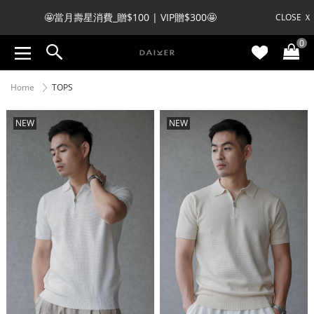
🤩當月壽星消費_贈$100 | VIP贈$300🤩
CLOSE Ｘ
0
🧧 註冊會員收不到驗證碼，私訊LINE客服註冊🧧
Home
TOPS
NEW
NEW