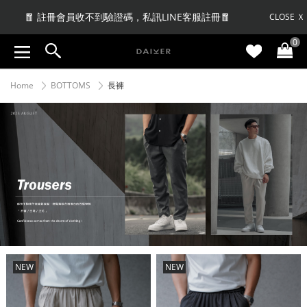
🤩當月壽星消費_贈$100 | VIP贈$300🤩
CLOSE Ｘ
0
🧧 註冊會員收不到驗證碼，私訊LINE客服註冊🧧
Home
BOTTOMS
長褲
NEW
NEW