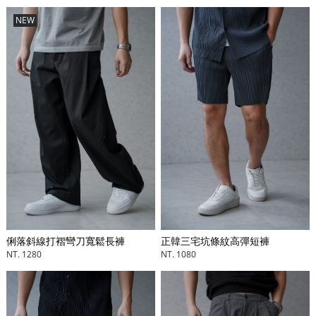
NEW
俐落斜線打褶彎刀寬鬆長褲
正韓三宅坑條紋高彈短褲
NT. 1280
NT. 1080