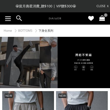
🤩當月壽星消費_贈$100 | VIP贈$300🤩
CLOSE Ｘ
0
🧧 註冊會員收不到驗證碼，私訊LINE客服註冊🧧
Home
BOTTOMS
下身全系列
NEW
NEW