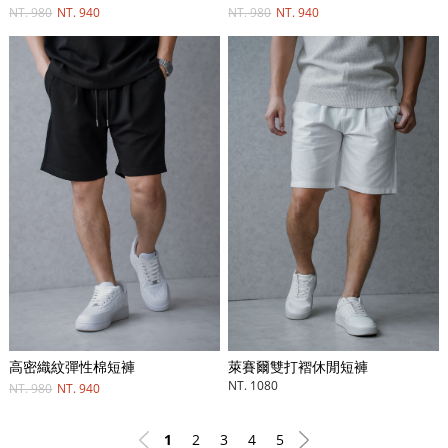
NT. 980
NT. 940
NT. 980
NT. 940
高密織紋彈性棉短褲
萊賽爾雙打褶休閒短褲
NT. 1080
NT. 980
NT. 940
1
2
3
4
5