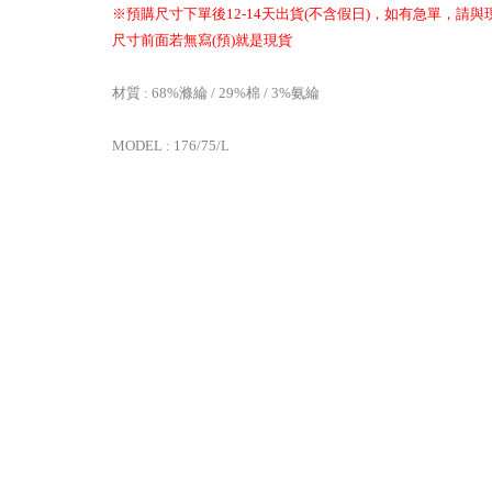
※預購尺寸下單後12-14天出貨(不含假日)，如有急單，請
尺寸前面若無寫(預)就是現貨
材質 : 68%滌綸 / 29%棉 / 3%氨綸
MODEL : 176/75/L