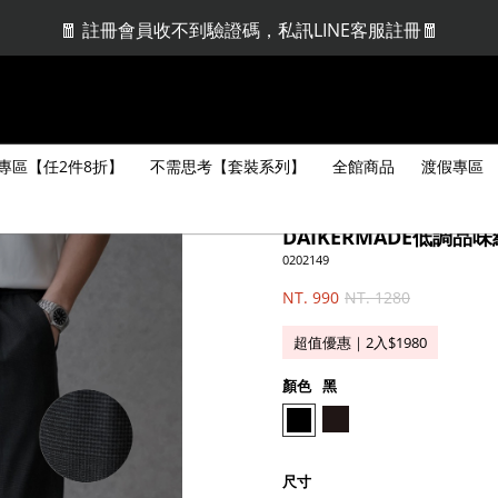
🧧 註冊會員收不到驗證碼，私訊LINE客服註冊🧧
🤩當月壽星消費_贈$100 | VIP贈$300🤩
專區【任2件8折】
不需思考【套裝系列】
全館商品
渡假專區
DAIKERMADE低調品
0202149
NT. 990
NT. 1280
超值優惠｜2入$1980
顏色
黑
尺寸