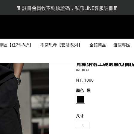
🧧 註冊會員收不到驗證碼，私訊LINE客服註冊🧧
🤩當月壽星消費_贈$100 | VIP贈$300🤩
專區【任2件8折】
不需思考【套裝系列】
全館商品
渡假專區
寬鬆俐落工裝過膝短褲(
0201030
NT. 1080
顏色
黑
尺寸
S