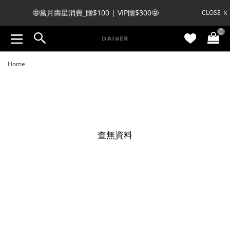
🤩當月壽星消費_贈$100 | VIP贈$300🤩
CLOSE Ｘ
0
🧧 註冊會員收不到驗證碼，私訊LINE客服註冊🧧
Home
查無資料