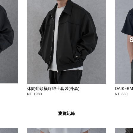
DAIKERMADE SUPIMA精梳棉T
套)
N
NT. 880
瀏覽紀錄