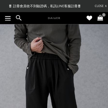
🤩當月壽星消費_贈$100 | VIP贈$300🤩
CLOSE Ｘ
0
🧧 註冊會員收不到驗證碼，私訊LINE客服註冊🧧