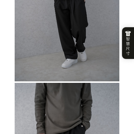
智
慧
尺
寸