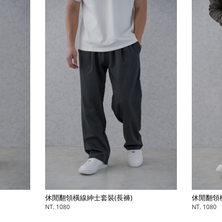
休閒翻領橫線紳士套裝(長褲)
(長褲)
NT. 1080